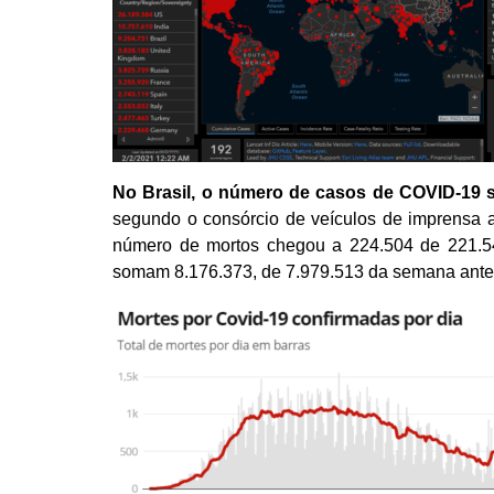
No Brasil, o número de casos de COVID-19 
segundo o consórcio de veículos de imprensa a
número de mortos chegou a
2
24
.
504
de
2
2
1
.
5
somam
8
.
176
.
373
,
de
7
.
9
79
.
513
d
a semana
ante