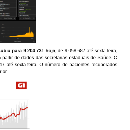
subiu para
9
.
204
.
731
hoje
,
de
9
.
058
.
687
até
sexta-feira
,
 partir de dados das secretarias estaduais de Saúde. O
47
até
sexta-feira
. O número de pacientes recuperados
rior
.