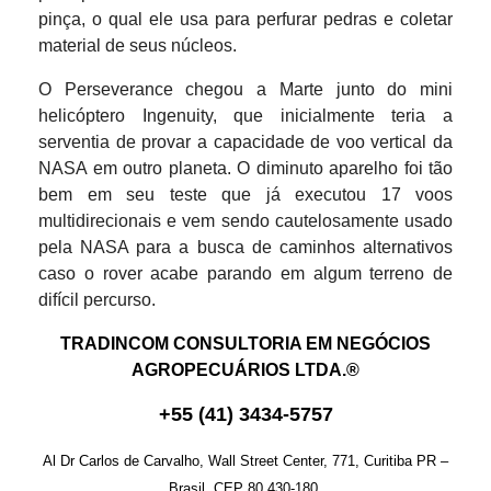
pinça, o qual ele usa para perfurar pedras e coletar
material de seus núcleos.
O Perseverance chegou a Marte junto do mini
helicóptero Ingenuity, que inicialmente teria a
serventia de provar a capacidade de voo vertical da
NASA em outro planeta. O diminuto aparelho foi tão
bem em seu teste que já executou 17 voos
multidirecionais e vem sendo cautelosamente usado
pela NASA para a busca de caminhos alternativos
caso o rover acabe parando em algum terreno de
difícil percurso.
TRADINCOM CONSULTORIA EM NEGÓCIOS
AGROPECUÁRIOS LTDA.®
+
55
(
41
)
3434-575
7
Al Dr Carlos de Carvalho, Wall Street Center, 771, Curitiba PR –
Brasil, CEP 80.430-180.