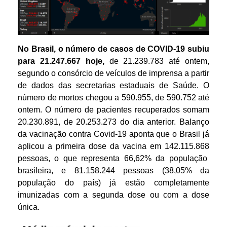
N
o Brasil, o número de casos de COVID-19 subiu
para
2
1
.
2
47
.
667
h
oje,
de
2
1
.
239
.
783
até
ontem
,
segundo o consórcio de veículos de imprensa a partir
de dados das secretarias estaduais de Saúde. O
número de mortos chegou a
5
90
.
955
,
de
5
90
.
752
até
ontem
. O número de pacientes recuperados somam
2
0
.
2
30
.
891
,
de
2
0
.
253
.
273
d
o dia
anterior
. Balanço
da vacinação contra Covid-19 aponta que o Brasil já
aplicou a primeira dose da vacina em
1
4
2
.
115
.
868
pessoas, o que representa
6
6
,
62
% da população
brasileira, e
8
1
.
158
.
244
pessoas (
3
8
,
05
%
da
população do país) já estão completamente
imunizadas com a segunda dose ou com a dose
única.