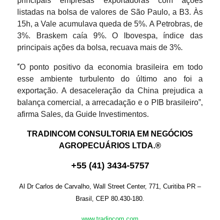
principais empresas exportadoras com ações
listadas na bolsa de valores de São Paulo, a B3. Às
15h, a Vale acumulava queda de 5%. A Petrobras, de
3%. Braskem caía 9%. O Ibovespa, índice das
principais ações da bolsa, recuava mais de 3%.
“
O ponto positivo da economia brasileira em todo
esse ambiente turbulento do último ano foi a
exportação. A desaceleração da China prejudica a
balança comercial, a arrecadação e o PIB brasileiro”,
afirma Sales, da Guide Investimentos.
TRADINCOM CONSULTORIA EM NEGÓCIOS
AGROPECUÁRIOS LTDA.®
+
55
(
41
)
3434-575
7
Al Dr Carlos de Carvalho, Wall Street Center, 771, Curitiba PR –
Brasil, CEP 80.430-180.
www.tradincom.com