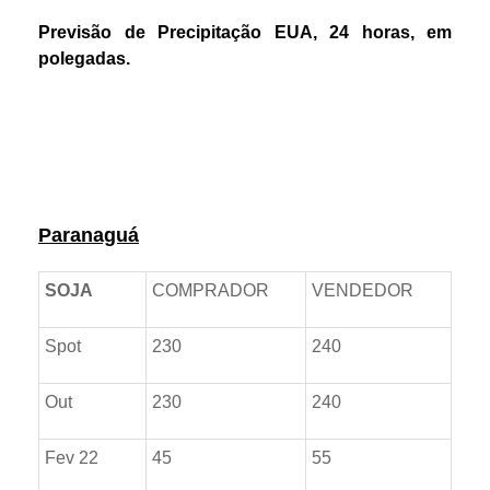
Previsão de Precipitação EUA, 24 horas, em
polegadas.
Prêmios *referente ao dia anterior
Paranaguá
SOJA
COMPRADOR
VENDEDOR
Spot
230
240
Out
230
240
Fev 22
45
55