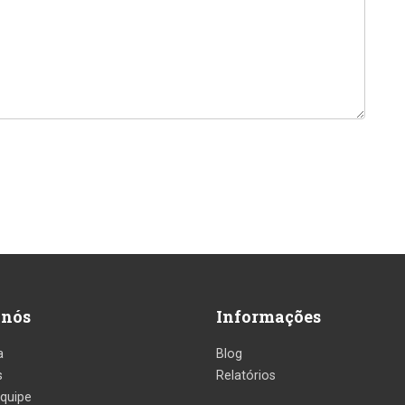
 nós
Informações
a
Blog
s
Relatórios
quipe