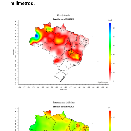
m
ilímetros.