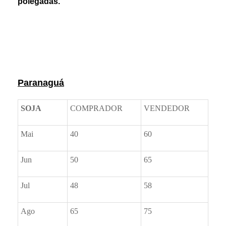
polegadas.
Prêmios *referente ao dia anterior
Paranaguá
SOJA
COMPRADOR
VENDEDOR
Mai
40
60
Jun
50
65
Jul
48
58
Ago
65
75