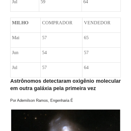
Jul
59
64
MILHO
COMPRADOR
VENDEDOR
Mai
57
65
Jun
54
57
Jul
57
64
Astrônomos detectaram oxigênio molecular
em outra galáxia pela primeira vez
Por Ademilson Ramos, Engenharia É