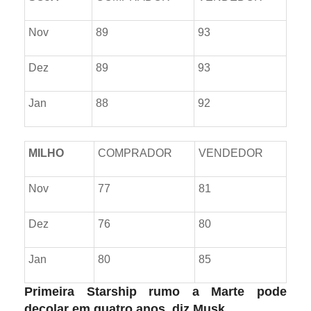
Nov
89
93
Dez
89
93
Jan
88
92
MILHO
COMPRADOR
VENDEDOR
Nov
77
81
Dez
76
80
Jan
80
85
Primeira Starship rumo a Marte pode
decolar em quatro anos, diz Musk