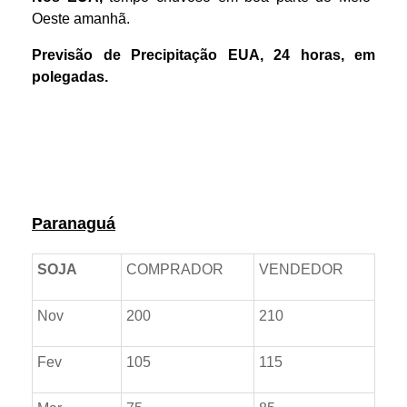
Oeste amanhã.
Previsão de Precipitação EUA, 24 horas, em
polegadas.
Prêmios *referente ao dia anterior
Paranaguá
SOJA
COMPRADOR
VENDEDOR
Nov
200
210
Fev
105
115