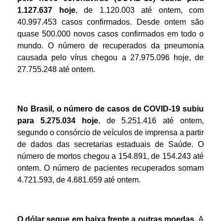
1.127.637
hoje
, de 1.120.003 até ontem, com
40.997.453 casos confirmados. Desde ontem são
quase 500.000 novos casos confirmados em todo o
mundo. O número de recuperados da pneumonia
causada pelo vírus chegou a 27.975.096 hoje, de
27.755.248 até ontem.
No Brasil, o número de casos de COVID-19 subiu
para
5
.
2
75
.
034
hoje
, de 5.251.416
até ontem,
segundo o consórcio de veículos de imprensa a partir
de dados das secretarias estaduais de Saúde. O
número de mortos chegou a 154.891, de 154.243 até
ontem. O número de pacientes recuperados somam
4.721.593, de 4.681.659 até ontem.
O dólar
segue em baixa frente a outras moedas.
A