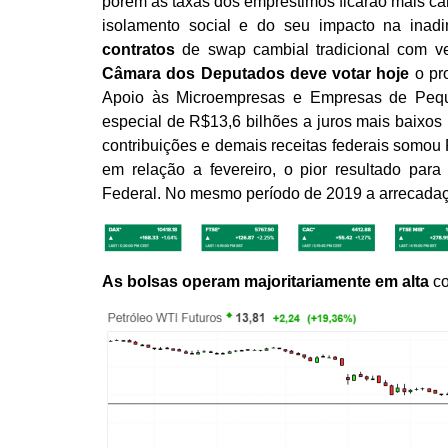
porém as taxas dos empréstimos ficarão mais c
isolamento social e do seu impacto na inad
contratos
de swap cambial tradicional com v
Câmara dos Deputados deve votar hoje
o pr
Apoio às Microempresas e Empresas de Peque
especial de R$13,6 bilhões a juros mais baixo
contribuições e demais receitas federais somo
em relação a fevereiro, o pior resultado pa
Federal. No mesmo período de 2019 a arrecada
As bolsas
operam majoritariamente em alta
co