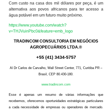
Com custo na casa dos mil dólares por peça, é um
alternativa aos povos africanos para ter acesso a
água potável em um futuro muito próximo.
https://www.youtube.com/watch?
v=THJVuinPbc0&feature=emb_logo
TRADINCOM CONSULTORIA EM NEGÓCIOS
AGROPECUÁRIOS LTDA.®
+
55
(
41
)
3434-575
7
Al Dr Carlos de Carvalho, Wall Street Center, 771, Curitiba PR –
Brasil, CEP 80.430-180.
www.tradincom.com
Esse é apenas um resumo de várias informações que
recebemos, oferecemos oportunidades estratégicas particulares
a cada necessidade de empresas ou operadores de mercado.