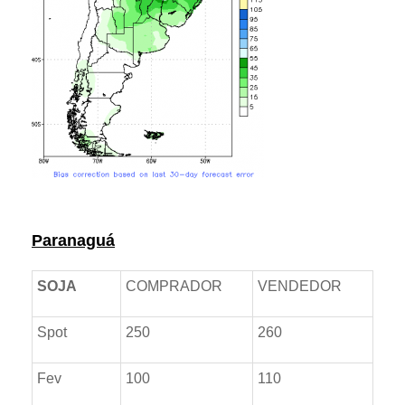
Prêmios *referente ao dia anterior
Paranaguá
SOJA
COMPRADOR
VENDEDOR
Spot
250
260
Fev
100
110