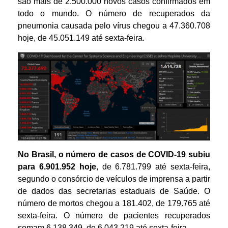
são mais de 2.500.000 novos casos confirmados em
todo o mundo. O número de recuperados da
pneumonia causada pelo vírus chegou a 47.360.708
hoje, de 45.051.149 até sexta-feira.
No Brasil, o número de casos de COVID-19 subiu
para
6
.
901
.
952
hoje
, de
6
.
7
81
.
799
até
sexta-feira
,
segundo o consórcio de veículos de imprensa a partir
de dados das secretarias estaduais de Saúde. O
número de mortos chegou a 1
81
.
402
, de 17
9
.
765
até
sexta-feira
. O número de pacientes recuperados
somam
6.
138
.
349
, de
6.043
.
219
até
sexta-feira
.