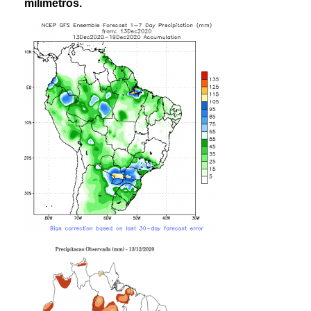
m
ilímetros.