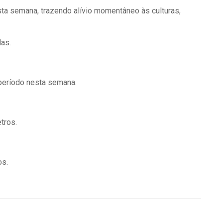
ta semana, trazendo alívio momentâneo às culturas,
das.
período nesta semana.
tros.
os.