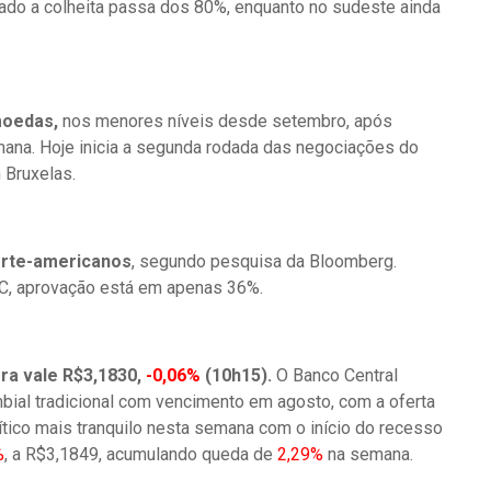
ado a colheita passa dos 80%, enquanto no sudeste ainda
moedas,
nos menores níveis desde setembro, após
ana. Hoje inicia a segunda rodada das negociações do
 Bruxelas.
orte-americanos
, segundo pesquisa da Bloomberg.
C, aprovação está em apenas 36%.
ora vale R$3,1830,
-0,06%
(10h15).
O Banco Central
ial tradicional com vencimento em agosto, com a oferta
lítico mais tranquilo nesta semana com o início do recesso
%
, a R$3,1849, acumulando queda de
2,29%
na semana.