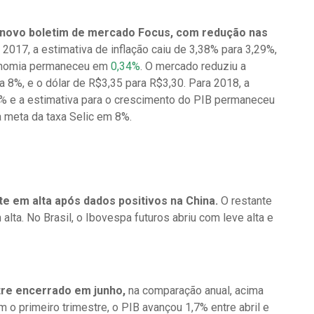
o novo boletim de mercado Focus, com redução nas
a 2017, a estimativa de inflação caiu de 3,38% para 3,29%,
conomia permaneceu em
0,34%
. O mercado reduziu a
a 8%, e o dólar de R$3,35 para R$3,30. Para 2018, a
,2% e a estimativa para o crescimento do PIB permaneceu
a meta da taxa Selic em 8%.
e em alta após dados positivos na China.
O restante
lta. No Brasil, o Ibovespa futuros abriu com leve alta e
tre encerrado em junho,
na comparação anual, acima
o primeiro trimestre, o PIB avançou 1,7% entre abril e