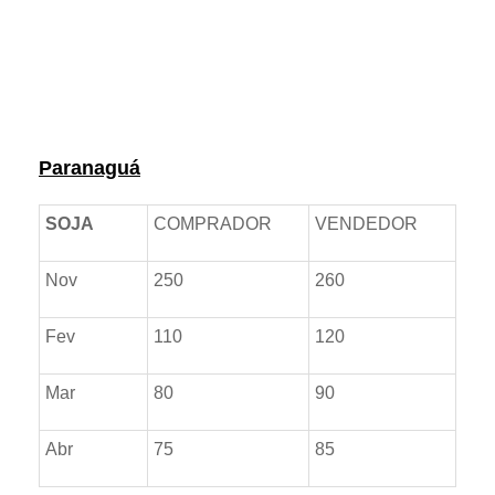
Prêmios *referente ao dia anterior
Paranaguá
SOJA
COMPRADOR
VENDEDOR
Nov
250
260
Fev
110
120
Mar
80
90
Abr
75
85