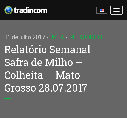
Ativa
nave
31 de julho 2017
/
IMEA
/
RELATÓRIOS
Relatório Semanal
Safra de Milho –
Colheita – Mato
Grosso 28.07.2017